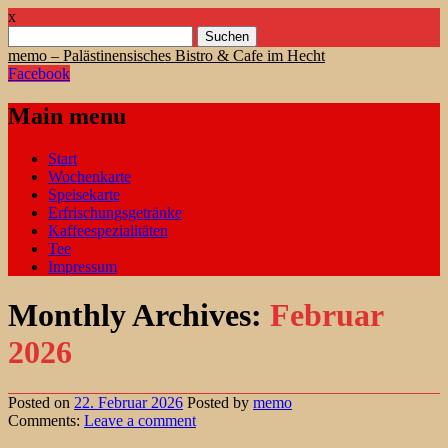
x
Suchen
nach:
memo – Palästinensisches Bistro & Cafe im Hecht
Facebook
Main menu
Skip
Start
to
Wochenkarte
content
Speisekarte
Erfrischungsgetränke
Kaffeespezialitäten
Tee
Impressum
Monthly Archives:
Februar
2026
Posted on
22. Februar 2026
Posted
by
memo
Comments:
Leave
a comment