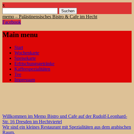
x
Suchen
nach:
memo – Palästinensisches Bistro & Cafe im Hecht
Facebook
Main menu
Skip
Start
to
Wochenkarte
content
Speisekarte
Erfrischungsgetränke
Kaffeespezialitäten
Tee
Impressum
Willkommen im Memo Bistro und Cafe auf der Rudolf-Leonhard-
Str. 16 Dresden im Hechtviertel
Wir sind ein kleines Restaurant mit Spezialitäten aus dem arabischen
Raum.